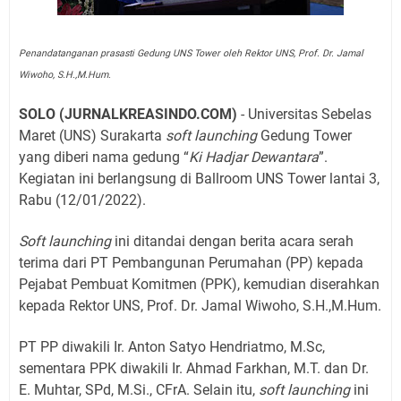
Penandatanganan prasasti Gedung UNS Tower oleh Rektor UNS, Prof. Dr. Jamal
Wiwoho, S.H.,M.Hum.
SOLO (JURNALKREASINDO.COM)
- Universitas Sebelas
Maret (UNS) Surakarta
soft launching
Gedung Tower
yang diberi nama gedung “
Ki Hadjar Dewantara
”.
Kegiatan ini berlangsung di Ballroom UNS Tower lantai 3,
Rabu (12/01/2022).
Soft launching
ini ditandai dengan berita acara serah
terima dari PT Pembangunan Perumahan (PP) kepada
Pejabat Pembuat Komitmen (PPK), kemudian diserahkan
kepada Rektor UNS, Prof. Dr. Jamal Wiwoho, S.H.,M.Hum.
PT PP diwakili Ir. Anton Satyo Hendriatmo, M.Sc,
sementara PPK diwakili Ir. Ahmad Farkhan, M.T. dan Dr.
E. Muhtar, SPd, M.Si., CFrA. Selain itu,
soft launching
ini