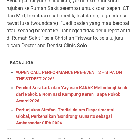
Beberapa hal yang dilakukan, yakni membuat surat
rujukan ke Rumah Sakit setempat untuk scan seperti CT
dan MRI, fasilitasi rehab medik, test darah, juga intansi
rawat luka (woundcare). “Jadi pasien yang mau berobat
atau sedang berobat ke luar negeri tidak perlu repot antri
di Rumah Sakit “ sela Christian Triswanto, selaku juru
bicara Doctor and Dentist Clinic Solo
BACA JUGA
*OPEN CALL PERFORMANCE PRE-EVENT 2 – SIPA ON
THE STREET 2026*
Pemkot Surakarta dan Yayasan KAKAK Melindungi Anak
dari Rokok, 6 Nominasi Kampung Keren Tanpa Rokok
Award 2026
Pertunjukan Simfoni Tradisi dalam Eksperimental
Global, Perkenalkan ‘Gondrong’ Gunarto sebagai
Ambassador SIPA 2026